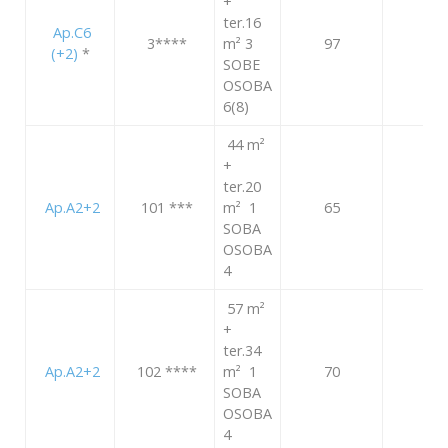
+
ter.16
Ap.C6
3
****
m² 3
97
129
(+2)
*
SOBE
OSOBA
6(8)
44 m²
+
ter.20
Ap.A2+2
101
***
m² 1
65
90
SOBA
OSOBA
4
57 m²
+
ter.34
Ap.A2+2
102
****
m² 1
70
97
SOBA
OSOBA
4