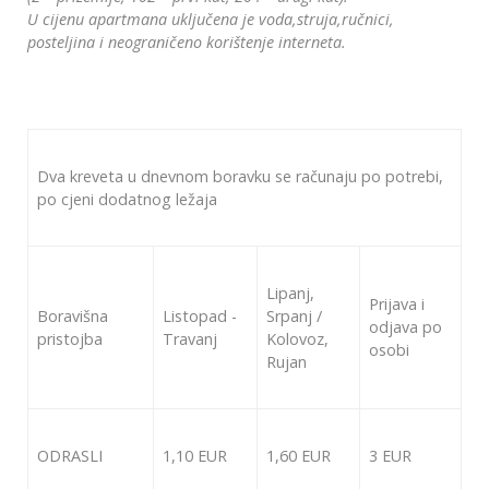
U cijenu apartmana uključena je voda,struja,ručnici,
posteljina i neograničeno korištenje interneta.
Dva kreveta u dnevnom boravku se računaju po potrebi,
po cjeni dodatnog ležaja
Lipanj,
Prijava i
Boravišna
Listopad -
Srpanj /
odjava po
pristojba
Travanj
Kolovoz,
osobi
Rujan
ODRASLI
1,10 EUR
1,60 EUR
3 EUR