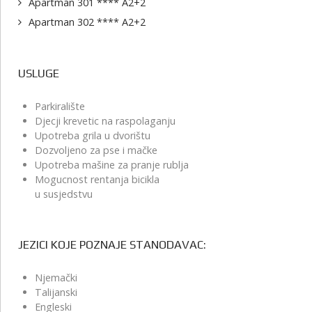
Apartman 301 **** A2+2
Apartman 302 **** A2+2
USLUGE
Parkiralište
Djecji krevetic na raspolaganju
Upotreba grila u dvorištu
Dozvoljeno za pse i mačke
Upotreba mašine za pranje rublja
Mogucnost rentanja bicikla
u susjedstvu
JEZICI KOJE POZNAJE STANODAVAC:
Njemački
Talijanski
Engleski