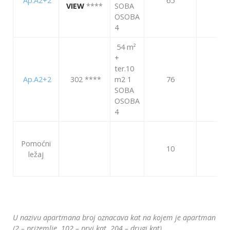
Ap.A2+2
65
90
VIEW
****
SOBA
OSOBA
4
54 m²
+
ter.10
Ap.A2+2
302
****
m2 1
76
104
SOBA
OSOBA
4
Pomoćni
10
14
ležaj
U nazivu apartmana broj oznacava kat na kojem je apartman
(2 – prizemlje, 102 – prvi kat, 204 – drugi kat).