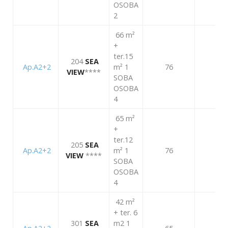
OSOBA
2
66 m²
+
ter.15
204
SEA
Ap.A2+2
m² 1
76
104
VIEW
****
SOBA
OSOBA
4
65 m²
+
ter.12
205
SEA
Ap.A2+2
m² 1
76
104
VIEW
****
SOBA
OSOBA
4
42 m²
+ ter. 6
301
SEA
m2 1