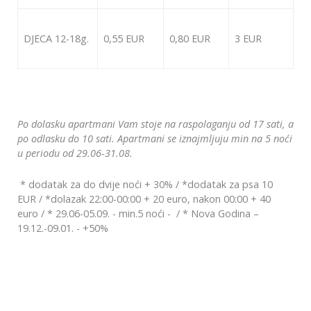
DJECA 12-18g.
0,55 EUR
0,80 EUR
3 EUR
Po dolasku apartmani Vam stoje na raspolaganju od 17 sati, a
po odlasku do 10 sati. Apartmani se iznajmljuju min na 5 noći
u periodu od 29.06-31.08.
* dodatak za do dvije noći + 30% / *dodatak za psa 10
EUR / *dolazak 22:00-00:00 + 20 euro, nakon 00:00 + 40
euro / * 29.06-05.09. - min.5 noći - / * Nova Godina –
19.12.-09.01. - +50%