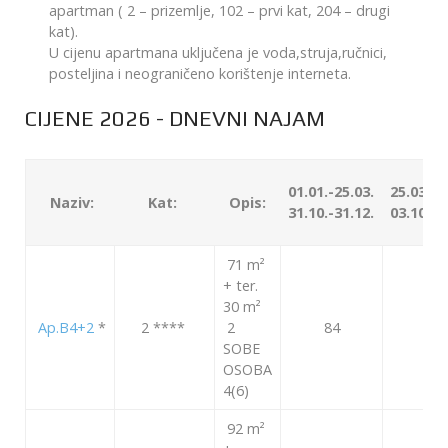
apartman ( 2 – prizemlje, 102 – prvi kat, 204 – drugi
kat).
U cijenu apartmana uključena je voda,struja,ručnici,
posteljina i neograničeno korištenje interneta.
CIJENE 2026 - DNEVNI NAJAM
01.01.-25.03.
25.03.-1
Naziv:
Kat:
Opis:
31.10.-31.12.
03.10.-3
71 m²
+ ter.
30 m²
Ap.B4+2
*
2 ****
2
84
111
SOBE
OSOBA
4(6)
92 m²