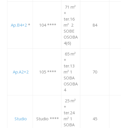
71 m²
+
ter.16
Ap.B4+2
*
104
****
m² 2
84
111
SOBE
OSOBA
4(6)
65 m²
+
ter.13
Ap.A2+2
105
****
m² 1
70
97
SOBA
OSOBA
4
25 m²
+
ter.24
Studio
Studio
****
m² 1
45
57
SOBA