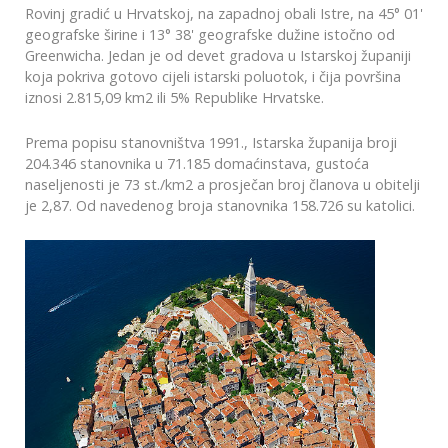
Rovinj gradić u Hrvatskoj, na zapadnoj obali Istre, na 45° 01'
geografske širine i 13° 38' geografske dužine istočno od
Greenwicha. Jedan je od devet gradova u Istarskoj županiji
koja pokriva gotovo cijeli istarski poluotok, i čija površina
iznosi 2.815,09 km2 ili 5% Republike Hrvatske.
Prema popisu stanovništva 1991., Istarska županija broji
204.346 stanovnika u 71.185 domaćinstava, gustoća
naseljenosti je 73 st./km2 a prosječan broj članova u obitelji
je 2,87. Od navedenog broja stanovnika 158.726 su katolici.