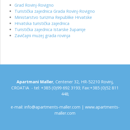
Grad Rovinj-Rovigno
Turistička zajednica Grada Rovinj-Rovigno
Ministarstvo turizma Republike Hrvatske
Hrvatska turistička zajednica
Turistička zajednica Istarske županije
Zavičajni muzej grada rovinja
Apartmani Maller
, Centener 32, HR-52210 Rovinj,
CROATIA - tel: +385 (0)99 692 3193; Fax:+385 (0)52 811
448;
e-mail:
info@apartments-maller.com
|
www.apartments-
maller.com