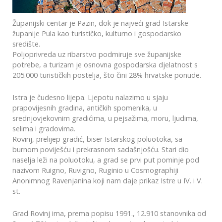
Županijski centar je Pazin, dok je najveći grad Istarske
županije Pula kao turističko, kulturno i gospodarsko
središte.
Poljoprivreda uz ribarstvo podmiruje sve županijske
potrebe, a turizam je osnovna gospodarska djelatnost s
205.000 turističkih postelja, što čini 28% hrvatske ponude.
Istra je čudesno lijepa. Ljepotu nalazimo u sjaju
prapovijesnih gradina, antičkih spomenika, u
srednjovjekovnim gradićima, u pejsažima, moru, ljudima,
selima i gradovima.
Rovinj, prelijep gradić, biser Istarskog poluotoka, sa
burnom poviješću i prekrasnom sadašnjošću. Stari dio
naselja leži na poluotoku, a grad se prvi put pominje pod
nazivom Ruigno, Ruvigno, Ruginio u Cosmographiji
Anonimnog Ravenjanina koji nam daje prikaz Istre u IV. i V.
st.
Grad Rovinj ima, prema popisu 1991., 12.910 stanovnika od