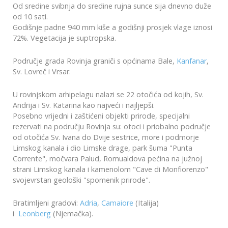
Od sredine svibnja do sredine rujna sunce sija dnevno duže
od 10 sati.
Godišnje padne 940 mm kiše a godišnji prosjek vlage iznosi
72%. Vegetacija je suptropska.
Područje grada Rovinja graniči s općinama Bale,
Kanfanar
,
Sv. Lovreč i Vrsar.
U rovinjskom arhipelagu nalazi se 22 otočića od kojih, Sv.
Andrija i Sv. Katarina kao najveći i najljepši.
Posebno vrijedni i zaštićeni objekti prirode, specijalni
rezervati na području Rovinja su: otoci i priobalno područje
od otočića Sv. Ivana do Dvije sestrice, more i podmorje
Limskog kanala i dio Limske drage, park šuma "Punta
Corrente", močvara Palud, Romualdova pećina na južnoj
strani Limskog kanala i kamenolom "Cave di Monfiorenzo"
svojevrstan geološki "spomenik prirode".
Bratimljeni gradovi:
Adria
,
Camaiore
(Italija)
i
Leonberg
(Njemačka).