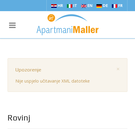
HR
IT
EN
DE
FR
×
Upozorenje
Nije uspjelo učitavanje XML datoteke
Rovinj