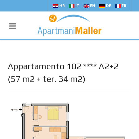
HR
IT
EN
DE
FR
Appartamento 102 **** A2+2
(57 m2 + ter. 34 m2)